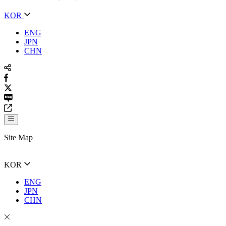
KOR
ENG
JPN
CHN
Site Map
KOR
ENG
JPN
CHN