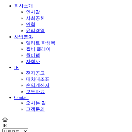
회사소개
인사말
사회공헌
연혁
윤리경영
사업분야
엘리트 학생복
윌비 플레이
월비랩
자회사
IR
전자공고
대차대조표
손익계산서
보도자료
Contact
오시는 길
고객문의
IR