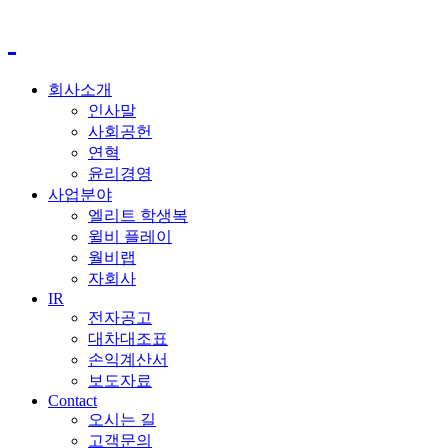
회사소개
인사말
사회공헌
연혁
윤리경영
사업분야
엘리트 학생복
윌비 플레이
월비랩
자회사
IR
전자공고
대차대조표
손익계산서
보도자료
Contact
오시는 길
고객문의