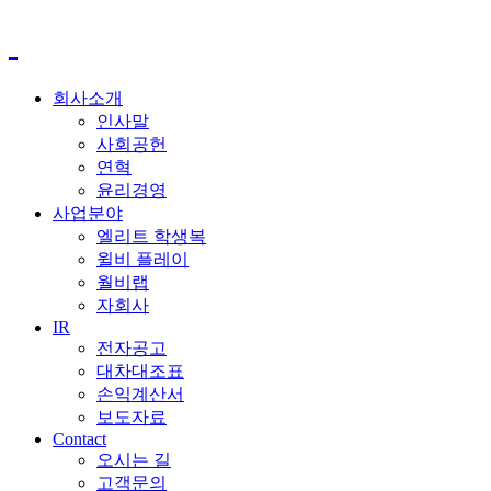
회사소개
인사말
사회공헌
연혁
윤리경영
사업분야
엘리트 학생복
윌비 플레이
월비랩
자회사
IR
전자공고
대차대조표
손익계산서
보도자료
Contact
오시는 길
고객문의