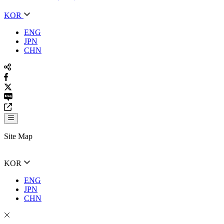
KOR
ENG
JPN
CHN
Site Map
KOR
ENG
JPN
CHN