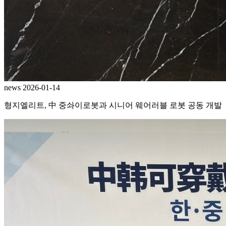
news
2026-01-14
형지엘리트, 中 중솨이로봇과 시니어 웨어러블 로봇 공동 개발