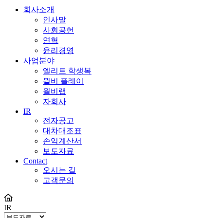
회사소개
인사말
사회공헌
연혁
윤리경영
사업분야
엘리트 학생복
윌비 플레이
월비랩
자회사
IR
전자공고
대차대조표
손익계산서
보도자료
Contact
오시는 길
고객문의
IR